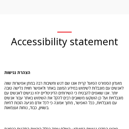
Accessibility statement
הצהרת נגישות
מועדון הספורט הפועל קרית אונו שם דגש וחשיבות רבה במתן אפשרות שווה
לאנשים עם מוגבלות לשימוש במידע המוצג באתר ולאפשר חווית גלישה טובה
יותר. אנו שואפים להבטיח כי השירותים הדיגיטליים יהיו נגישים לאנשים עם
מוגבלויות ועל כן הושקעו משאבים רבים להקל את השימוש באתר עבור אנשים
עם מוגבלויות, ככל האפשר, מתוך אמונה כי לכל אדם מגיעה הזכות לחיות
בשוויון, כבוד, נוחות ועצמאות.
פירוט הסדרי נגישות במועדון : האולם עומד בכלל הוראות התקנות בבחינת