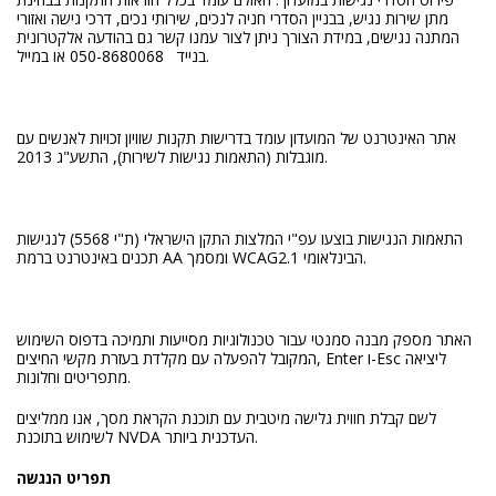
מתן שירות נגיש, בבניין הסדרי חניה לנכים, שירותי נכים, דרכי גישה ואזורי
המתנה נגישים, במידת הצורך ניתן לצור עמנו קשר גם בהודעה אלקטרונית
בנייד 050-8680068 או במייל.
אתר האינטרנט של המועדון עומד בדרישות תקנות שוויון זכויות לאנשים עם
מוגבלות (התאמות נגישות לשירות), התשע"ג 2013.
התאמות הנגישות בוצעו עפ"י המלצות התקן הישראלי (ת"י 5568) לנגישות
תכנים באינטרנט ברמת AA ומסמך WCAG2.1 הבינלאומי.
האתר מספק מבנה סמנטי עבור טכנולוגיות מסייעות ותמיכה בדפוס השימוש
המקובל להפעלה עם מקלדת בעזרת מקשי החיצים, Enter ו-Esc ליציאה
מתפריטים וחלונות.
לשם קבלת חווית גלישה מיטבית עם תוכנת הקראת מסך, אנו ממליצים
לשימוש בתוכנת NVDA העדכנית ביותר.
תפריט הנגשה